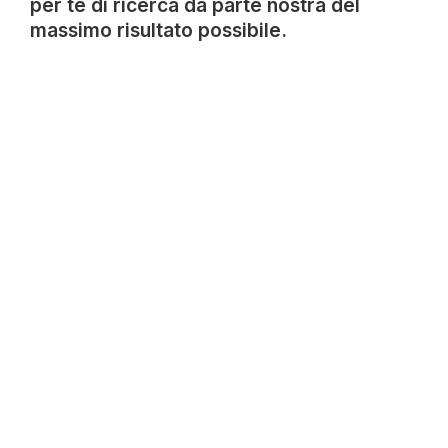
per te di ricerca da parte nostra del
massimo risultato possibile.
Malasanità
Assistenza per errori medici, diagnosi tardive,
infezioni ospedaliere e danni da trattamenti
inadeguati.
Valutazione medica-legale